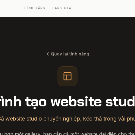
TÍNH NĂNG
BẢNG GIÁ
Quay lại tính năng
rình tạo website stud
ả website studio chuyên nghiệp, kéo thả trong vài ph
u hơn một gallery, bạn cần cả một website đại diện cho thư