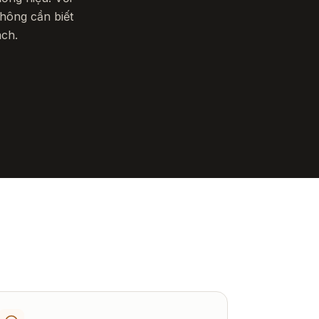
không cần biết
ách.