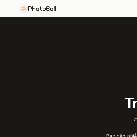
PhotoSell
T
C
Bạn cần nhiề