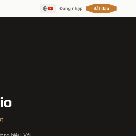
🇻🇳
Đăng nhập
Bắt đầu
io
út
ơng hiệu. Với