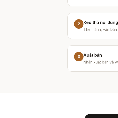
Kéo thả nội dung
2
Thêm ảnh, văn bản v
Xuất bản
3
Nhấn xuất bản và we