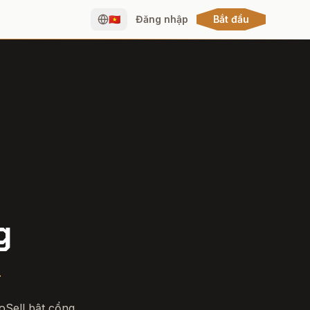
🇻🇳
Đăng nhập
Bắt đầu
g
.
oSell bật cổng