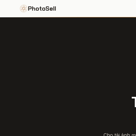
PhotoSell
Cho tải ảnh m