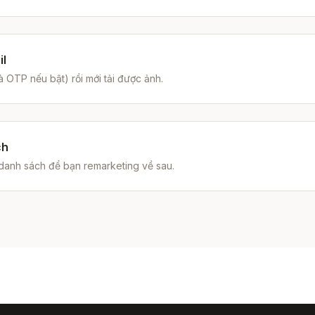
il
à OTP nếu bật) rồi mới tải được ảnh.
ch
danh sách để bạn remarketing về sau.